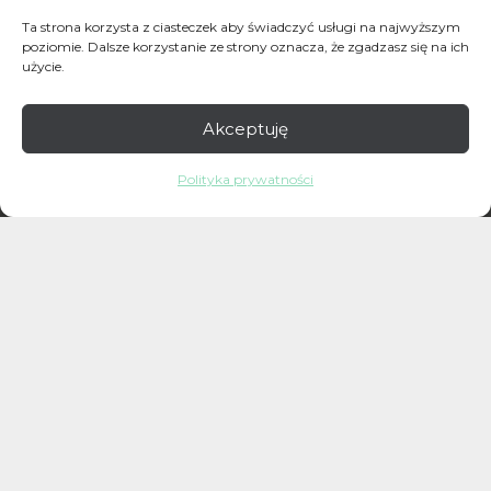
Ta strona korzysta z ciasteczek aby świadczyć usługi na najwyższym
poziomie. Dalsze korzystanie ze strony oznacza, że zgadzasz się na ich
użycie.
Umów wizytę
Akceptuję
Polityka prywatności
Dane kontakowe
+48 660 166 458
Indiry Gandhi 35/lok U9
02-776 Warszawa
kontakt.hthclinic@gmail.com
Polityka prywatności