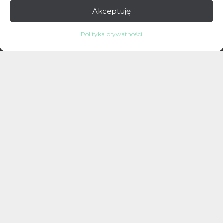
Akceptuję
Polityka prywatności
Godziny przyjęć
PONIEDZIAŁEK – PIĄTEK
8:00 – 20:00
SOBOTA
9:00 – 14:00
NIEDZIELA
Zamknięte
©
2026
HTH Clinic
Created and designed by
ArkadyLand
.