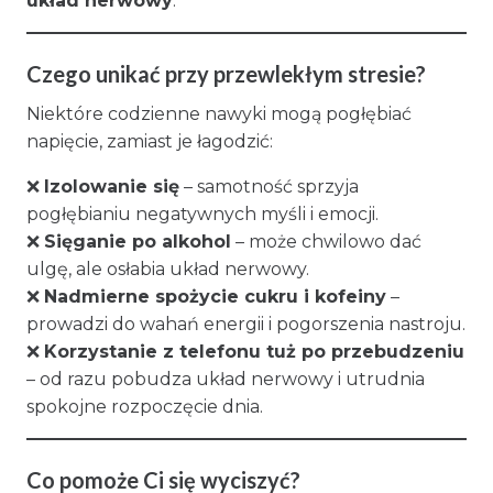
układ nerwowy
.
Czego unikać przy przewlekłym stresie?
Niektóre codzienne nawyki mogą pogłębiać
napięcie, zamiast je łagodzić:
❌
Izolowanie się
– samotność sprzyja
pogłębianiu negatywnych myśli i emocji.
❌
Sięganie po alkohol
– może chwilowo dać
ulgę, ale osłabia układ nerwowy.
❌
Nadmierne spożycie cukru i kofeiny
–
prowadzi do wahań energii i pogorszenia nastroju.
❌
Korzystanie z telefonu tuż po przebudzeniu
– od razu pobudza układ nerwowy i utrudnia
spokojne rozpoczęcie dnia.
Co pomoże Ci się wyciszyć?