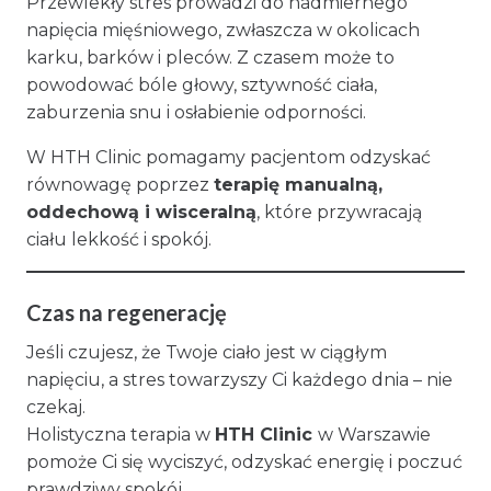
Przewlekły stres prowadzi do nadmiernego
napięcia mięśniowego, zwłaszcza w okolicach
karku, barków i pleców. Z czasem może to
powodować bóle głowy, sztywność ciała,
zaburzenia snu i osłabienie odporności.
W HTH Clinic pomagamy pacjentom odzyskać
równowagę poprzez
terapię manualną,
oddechową i wisceralną
, które przywracają
ciału lekkość i spokój.
Czas na regenerację
Jeśli czujesz, że Twoje ciało jest w ciągłym
napięciu, a stres towarzyszy Ci każdego dnia – nie
czekaj.
Holistyczna terapia w
HTH Clinic
w Warszawie
pomoże Ci się wyciszyć, odzyskać energię i poczuć
prawdziwy spokój.