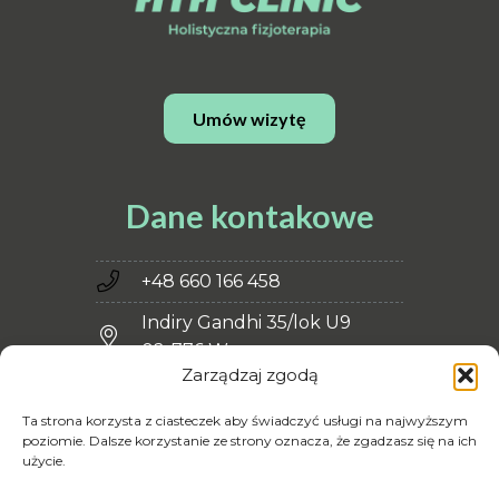
Umów wizytę
Dane kontakowe
+48 660 166 458
Indiry Gandhi 35/lok U9
02-776 Warszawa
Zarządzaj zgodą
kontakt.hthclinic@gmail.com
Ta strona korzysta z ciasteczek aby świadczyć usługi na najwyższym
Polityka prywatności
poziomie. Dalsze korzystanie ze strony oznacza, że zgadzasz się na ich
użycie.