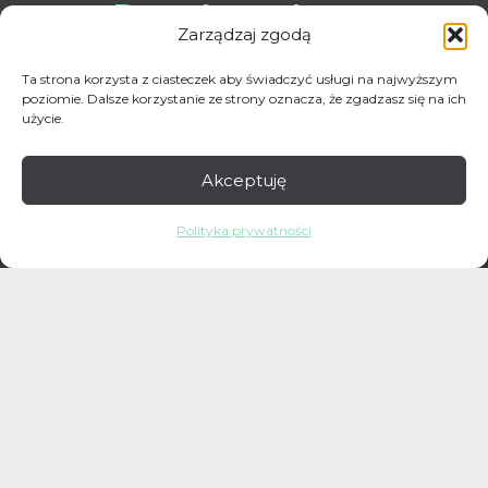
Dane kontakowe
Zarządzaj zgodą
Ta strona korzysta z ciasteczek aby świadczyć usługi na najwyższym
+48 660 166 458
poziomie. Dalsze korzystanie ze strony oznacza, że zgadzasz się na ich
użycie.
Indiry Gandhi 35/lok U9
02-776 Warszawa
Akceptuję
kontakt.hthclinic@gmail.com
Polityka prywatności
Polityka prywatności
Godziny przyjęć
PONIEDZIAŁEK – PIĄTEK